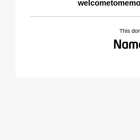
welcometomemov
This do